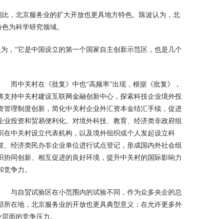
相比，北京服务业的扩大开放也更具地方特色。陈波认为，北
特色为科学研究领域。
认为，“它是中国设立的第一个国家自主创新示范区，也是几个
而中关村在《批复》中也“高频率”出现，根据《批复》，
将支持中关村建设互联网金融创新中心，探索科技企业境外投
资管理制度创新，简化中关村企业外汇资本金结汇手续，促进
企业投资和贸易便利化。对境外科技、教育、经济类非政府组
织在中关村设立代表机构，以及境外组织或个人发起设立科
技、经济类民办非企业单位进行试点登记，形成国内外社会组
织协同创新、相互促进的良好环境，提升中关村的国际影响力
和竞争力。
与自贸试验区在小范围内的试验不同，作为众多央企的总
部所在地，北京服务业的开放也更具典型意义：在允许更多外
业层面的竞争压力。