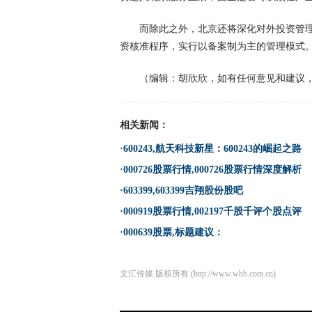
而除此之外，北京还将深化对外投资管
资核准程序，实行以备案制为主的管理模式
（编辑：胡欣欣，如有任何意见和建议，请联系1879
相关新闻：
·600243,航天科技新星：600243的崛起之路
·000726股票行情,000726股票行情深度解析
·603399,603399吉翔股份股吧
·000919股票行情,002197千股千评个股点评
·000639股票,标题建议：
文汇传媒
版权所有 (http://www.whb.com.cn)