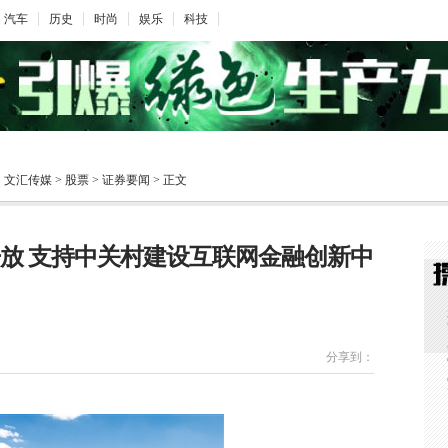
汽车
历史
时尚
娱乐
科技
文汇传媒
>
股票
>
证券要闻
> 正文
放 支持中关村建设互联网金融创新中
分享到：