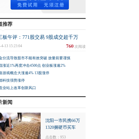
道推荐
三板午评：771股交易 9股成交超千万
760
-4-13 15:23:04
次阅读
金分流导致股市不能有效突破 放量前要谨慎
指涨近1%再度冲击4500点 创业板涨逾2%
络游戏概念大涨逾4% 13股涨停
都科技强势涨停
造业站上改革创新风口
片新闻
沈阳一市民携66万
1320捆硬币买车
点击数：953