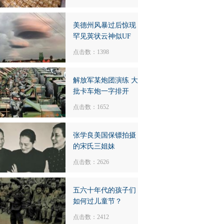
美德州风暴过后惊现
罕见荚状云神似UF
点击数：1398
解放军某炮团演练 大
批卡车炮一字排开
点击数：1652
张学良美国保镖拍摄
的宋氏三姐妹
点击数：2626
五六十年代的孩子们
如何过儿童节？
点击数：2412