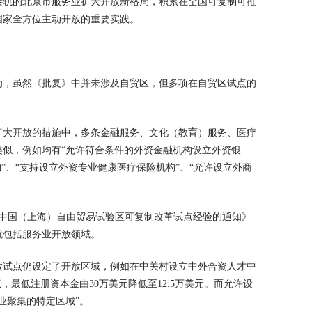
接轨的北京市服务业扩大开放新格局，积累在全国可复制可推
国家全方位主动开放的重要实践。
为，虽然《批复》中并未涉及自贸区，但多项在自贸区试点的
扩大开放的措施中，多条金融服务、文化（教育）服务、医疗
类似，例如均有“允许符合条件的外资金融机构设立外资银
”、“支持设立外资专业健康医疗保险机构”、“允许设立外商
广中国（上海）自由贸易试验区可复制改革试点经验的通知》
就包括服务业开放领域。
放试点仍设定了开放区域，例如在中关村设立中外合资人才中
，最低注册资本金由30万美元降低至12.5万美元。而允许设
业聚集的特定区域”。