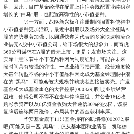
足。因此，目前基金经理在配置上往往会既配置业绩稳定
增长的“白马”股，也配置高弹性的小市值品种。
另一方面，战略新兴板和注册制的搁置将使得中
小市值品种更加活跃，最近中概股以及场外大企业登陆A
股的趋势显著加强，以圆通快递为代表的多家快速物流企
业借壳A股中小市值公司，给市场很大的想象力，而奇虎
360公司谋求在A股的借壳上市，更是引发市场关注。这
实际上意味着中小市值品种因为制度红利，可能在未来一
段时间具有较强的弹性。一些业绩亏损严重、经营难度较
大甚至转型不畅的中小市值品种因此成为基金经理眼中潜
在的“黑马”，可能会被大规模并购或者直接被卖壳。广发
基金和大成基金重仓的天音控股(000829,股吧)业绩经营
困难，使得公司不得不在去年停牌重组，并公告16亿收
购彩票资产以及6亿资金收购天音通信30%的股权，该股
复牌后连续两日涨停，布局其中的基金获利丰厚。
华安基金旗下11只基金持有的凯瑞德(002072,股
吧)可能又是一匹“黑马”，仅从基本面和业绩看，凯瑞德