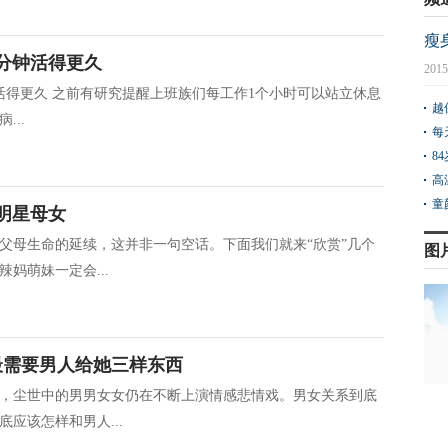
瘦
分钟活得更久
2015
活得更久 之前有研究提醒上班族们每工作1个小时可以站立休息
越
...
每
8
高
童
的明星母女
父母生命的延续，这并非一句空话。下面我们就来“欣赏”几个
图
妈萌妹一定会...
最需要男人给她三样东西
，尘世中的男男女女仍在不断上演情感悲情戏。男女关系到底
应该怎样和男人...