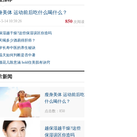
身美体 运动前后吃什么喝什么？
850
-5-14 10:59:26
次阅读
保湿越干燥?这些保湿误区你造吗
天喝多少酒易得肝癌？
4岁长寿中医的养生秘诀
温天如何判断是否中暑
颜花儿陈意涵 hold住美肌有诀窍
片新闻
瘦身美体 运动前后吃
什么喝什么？
点击数：850
越保湿越干燥?这些
保湿误区你造吗