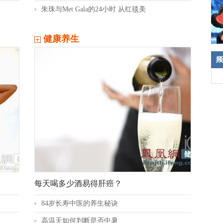
朱珠与Met Gala的24小时 从红毯美
健康养生
频
每天喝多少酒易得肝癌？
84岁长寿中医的养生秘诀
高温天如何判断是否中暑