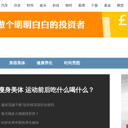
汽车
历史
时尚
娱乐
科技
财经
股票
个股
基金
期货
美容美体
健康养生
时尚秀图
瘦身美体 运动前后吃什么喝什么？
越保湿越干燥?这些保湿误区你造吗
每天喝多少酒易得肝癌？
84岁长寿中医的养生秘诀