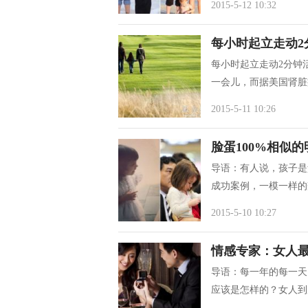
2015-5-12 10:32
每小时起立走动2
每小时起立走动2分钟
一会儿，而据美国肾脏病
2015-5-11 10:26
脸蛋100%相似
导语：有人说，孩子是
成功案例，一模一样的辣
2015-5-10 10:27
情感专家：女人
导语：每一年的每一天
应该是怎样的？女人到底