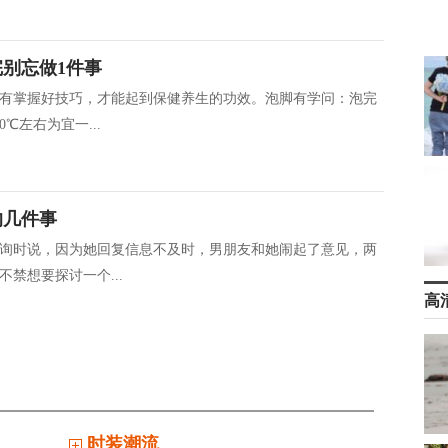
别忘做1件事
有掌握好技巧，才能起到保健养生的功效。泡脚有学问：泡完
℃左右为宜一...
的几件事
询时说，因为她回复信息不及时，男朋友和她闹起了意见，两
禁想要探讨一个...
高
时装潮流